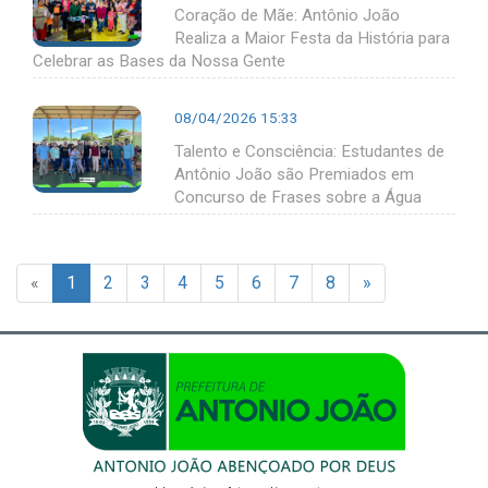
Coração de Mãe: Antônio João
Realiza a Maior Festa da História para
Celebrar as Bases da Nossa Gente
08/04/2026 15:33
Talento e Consciência: Estudantes de
Antônio João são Premiados em
Concurso de Frases sobre a Água
«
1
2
3
4
5
6
7
8
»