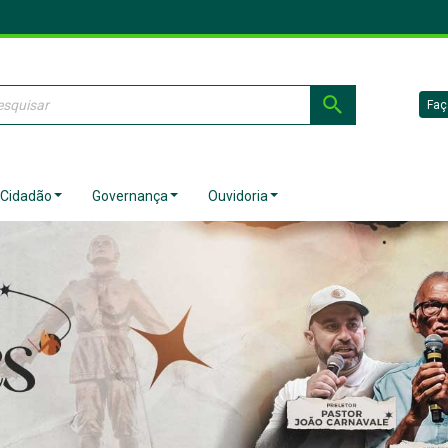
Faç
 Cidadão
Governança
Ouvidoria