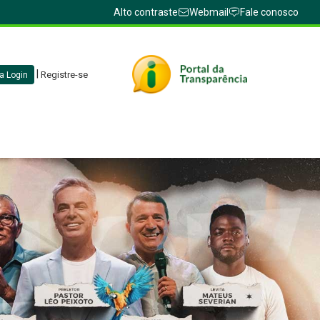
Alto contraste
Webmail
Fale conosco
|
Registre-se
a Login