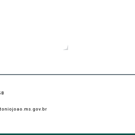
Mais vídeos
58
toniojoao.ms.gov.br