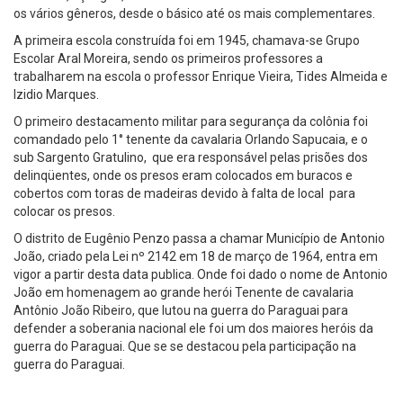
os vários gêneros, desde o básico até os mais complementares.
A primeira escola construída foi em 1945, chamava-se Grupo
Escolar Aral Moreira, sendo os primeiros professores a
trabalharem na escola o professor Enrique Vieira, Tides Almeida e
Izidio Marques.
O primeiro destacamento militar para segurança da colônia foi
comandado pelo 1° tenente da cavalaria Orlando Sapucaia, e o
sub Sargento Gratulino, que era responsável pelas prisões dos
delinqüentes, onde os presos eram colocados em buracos e
cobertos com toras de madeiras devido à falta de local para
colocar os presos.
O distrito de Eugênio Penzo passa a chamar Município de Antonio
João, criado pela Lei nº 2142 em 18 de março de 1964, entra em
vigor a partir desta data publica. Onde foi dado o nome de Antonio
João em homenagem ao grande herói Tenente de cavalaria
Antônio João Ribeiro, que lutou na guerra do Paraguai para
defender a soberania nacional ele foi um dos maiores heróis da
guerra do Paraguai. Que se se destacou pela participação na
guerra do Paraguai.