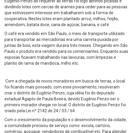
Eugênio Penzo ao requerer as terras foi logo abrindo picadas e
dividindo lotes com cercas de arames para ceder para as pessoas
que estivessem interesse em trabalharem sob a forma de
cooperativa. Nestes lotes eram plantado arroz, milhos, feijão,
amendoim, batata doce, cana de açúcar, banana, e café.
O café era vendido em São Paulo, o meio de transporte utilizado
para transportar as mercadorias era uma carreta puxada por
juntas de bois, esta viagem durava três meses. Chegando em São
Paulo o produto era vendido para os comerciantes. Enquanto suas
esposas ficavam trabalhando nas lavouras, com limpezas e
plantio de rama de mandioca, milho etc.
Com a chegada de novos moradores em busca de terras, o local
foi ficando mais povoado, com esse povoamento, resolveram
criar o distrito de Eugênio Penzo, cuja idéia foi do deputado
estadual Agapto de Paula Boeira, devido Eugênio Penzo ser o
primeiro morador chegar no local. O distrito de Eugênio Penzo foi
criado pela Lei nº 2142 de 24 / 03 / 64.
Com o crescimento da população e o desenvolvimento da cidade,
a comunidade precisou de serviço como: escola, cartório,
comércio, açougue, vendedores de combustível etc. Para atender