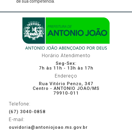
de sua competência.
Horário Atendimento
Seg-Sex:
7h às 11h - 13h às 17h
Endereço
Rua Vitório Penzo, 347
Centro - ANTONIO JOAO/MS
79910-011
Telefone:
(67) 3040-0858
E-mail:
ouvidoria@antoniojoao.ms.gov.br