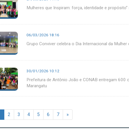
Mulheres que Inspiram: força, identidade e propósito
06/03/2026 18:16
Grupo Conviver celebra o Dia Internacional da Mulh
30/01/2026 10:12
Prefeitura de Antônio João e CONAB entregam 600 c
Marangatu
1
2
3
4
5
6
7
»