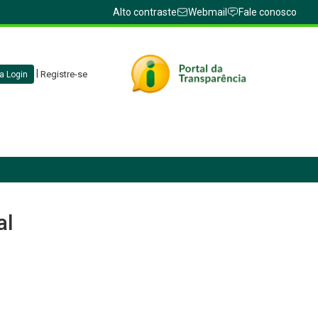
Alto contraste
Webmail
Fale conosco
|
Registre-se
a Login
al