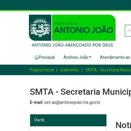
Principal
Antônio João
Atendimento ao
Página Inicial
Gabinetes
SMTA - Secretaria Munici
SMTA - Secretaria Municip
E-mail:
sec.as@antoniojoao.ms.gov.br
Perfil
Not