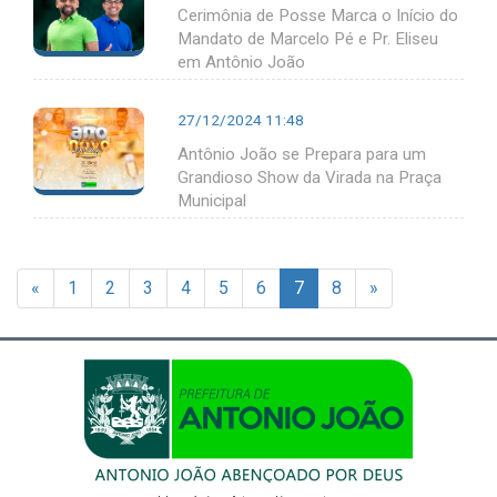
Cerimônia de Posse Marca o Início do
Mandato de Marcelo Pé e Pr. Eliseu
em Antônio João
27/12/2024 11:48
Antônio João se Prepara para um
Grandioso Show da Virada na Praça
Municipal
«
1
2
3
4
5
6
7
8
»