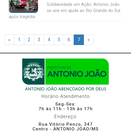
Solidariedade em Ação: Antonio João
se une em ajuda ao Rio Grande do Sul
após tragédia
«
1
2
3
4
5
6
7
»
Horário Atendimento
Seg-Sex:
7h às 11h - 13h às 17h
Endereço
Rua Vitório Penzo, 347
Centro - ANTONIO JOAO/MS