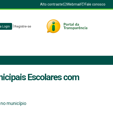
Alto contraste
Webmail
Fale conosco
|
Registre-se
a Login
nicipais Escolares com
e no município