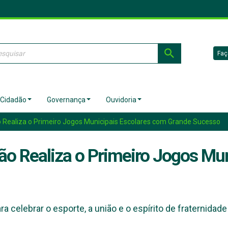
Faç
 Cidadão
Governança
Ouvidoria
o Realiza o Primeiro Jogos Municipais Escolares com Grande Sucesso
oão Realiza o Primeiro Jogos Mu
a celebrar o esporte, a união e o espírito de fraternidad