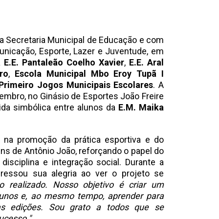
da Secretaria Municipal de Educação e com
unicação, Esporte, Lazer e Juventude, em
a
E.E. Pantaleão Coelho Xavier
,
E.E. Aral
ro
,
Escola Municipal Mbo Eroy Tupã I
Primeiro Jogos Municipais Escolares
. A
vembro, no Ginásio de Esportes João Freire
ida simbólica entre alunos da
E.M. Maika
na promoção da prática esportiva e do
ns de Antônio João, reforçando o papel do
isciplina e integração social. Durante a
essou sua alegria ao ver o projeto se
 realizado. Nosso objetivo é criar um
alunos e, ao mesmo tempo, aprender para
s edições. Sou grato a todos que se
ucesso."