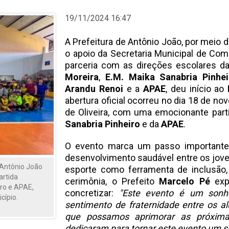
19/11/2024 16:47
A Prefeitura de Antônio João, por meio 
o apoio da Secretaria Municipal de Com
parceria com as direções escolares d
Moreira
,
E.M. Maika Sanabria Pinhei
Arandu Renoi
e a
APAE
, deu início ao
abertura oficial ocorreu no dia 18 de no
de Oliveira, com uma emocionante part
Sanabria Pinheiro
e da
APAE
.
O evento marca um passo importante 
desenvolvimento saudável entre os jove
 Antônio João
esporte como ferramenta de inclusão, d
artida
cerimônia, o Prefeito
Marcelo Pé
expr
iro e APAE,
concretizar:
"Este evento é um sonho
cípio.
sentimento de fraternidade entre os 
que possamos aprimorar as próxima
dedicaram para tornar este evento um s