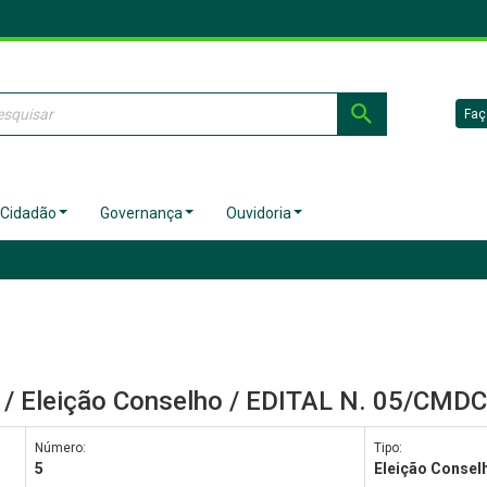
Faç
 Cidadão
Governança
Ouvidoria
/ Eleição Conselho / EDITAL N. 05/CMD
Número:
Tipo:
5
Eleição Consel