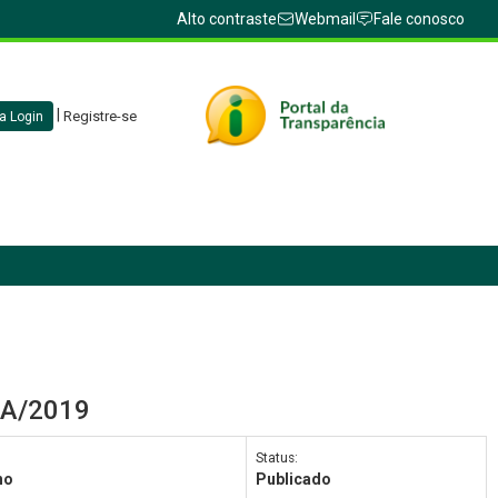
Alto contraste
Webmail
Fale conosco
|
Registre-se
a Login
CA/2019
Status:
ho
Publicado