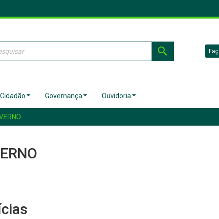
Faç
 Cidadão
Governança
Ouvidoria
OVERNO
VERNO
ícias