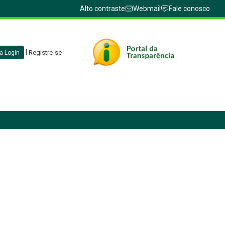
Alto contraste
Webmail
Fale conosco
|
Registre-se
a Login