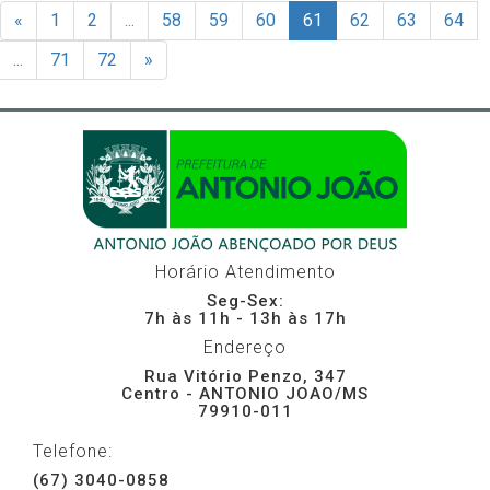
«
1
2
...
58
59
60
61
62
63
64
...
71
72
»
Horário Atendimento
Seg-Sex:
7h às 11h - 13h às 17h
Endereço
Rua Vitório Penzo, 347
Centro - ANTONIO JOAO/MS
79910-011
Telefone:
(67) 3040-0858