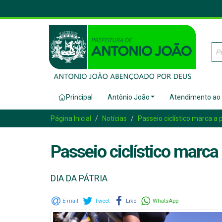
Principal
Antônio João
Atendimento ao
Página Inicial
Notícias
Passeio ciclístico marca a
Passeio ciclístico marc
DIA DA PÁTRIA
E-mail
Tweet
Like
WhatsApp