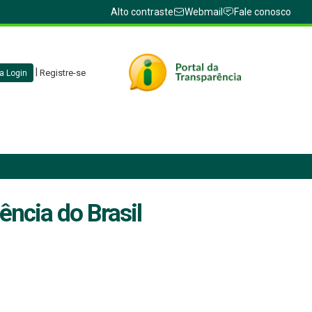
Alto contraste
Webmail
Fale conosco
|
Registre-se
a Login
ência do Brasil