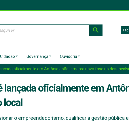
Faç
 Cidadão
Governança
Ouvidoria
nçada oficialmente em Antônio João e marca nova fase no desenvolvi
 lançada oficialmente em Antôn
 local
lsionar o empreendedorismo, qualificar a gestão pública 