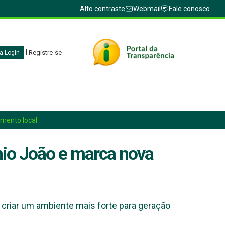
Alto contraste
Webmail
Fale conosco
|
Registre-se
a Login
mento local
io João e marca nova
e criar um ambiente mais forte para geração