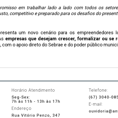
romisso em trabalhar lado a lado com todos os setore
sto, competitivo e preparado para os desafios do presente
resenta um novo cenário para os empreendedores loc
 As
empresas que desejam crescer, formalizar ou se r
s
, com o apoio direto do Sebrae e do poder público munici
Horário Atendimento
Telefone:
Seg-Sex:
(67) 3040-08
7h às 11h - 13h às 17h
E-mail:
Endereço
ouvidoria@an
Rua Vitório Penzo, 347