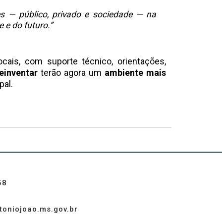
s — público, privado e sociedade — na
 e do futuro.”
ais, com suporte técnico, orientações,
einventar
terão agora um
ambiente mais
pal.
58
toniojoao.ms.gov.br