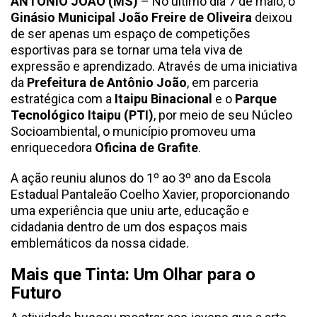
ANTÔNIO JOÃO (MS)
– No último dia 7 de maio, o
Ginásio Municipal João Freire de Oliveira
deixou
de ser apenas um espaço de competições
esportivas para se tornar uma tela viva de
expressão e aprendizado. Através de uma iniciativa
da
Prefeitura de Antônio João
, em parceria
estratégica com a
Itaipu Binacional
e o
Parque
Tecnológico Itaipu (PTI)
, por meio de seu Núcleo
Socioambiental, o município promoveu uma
enriquecedora
Oficina de Grafite
.
A ação reuniu alunos do 1º ao 3º ano da Escola
Estadual Pantaleão Coelho Xavier, proporcionando
uma experiência que uniu arte, educação e
cidadania dentro de um dos espaços mais
emblemáticos da nossa cidade.
Mais que Tinta: Um Olhar para o
Futuro