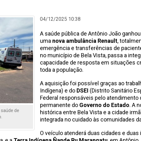
04/12/2025 10:38
A saúde pública de Antônio João ganhou
uma
nova ambulância Renault
, totalme
emergência e transferências de paciente
no município de Bela Vista, passa a integ
capacidade de resposta em situações cr
toda a população.
A aquisição foi possível graças ao traba
Indígena) e do
DSEI
(Distrito Sanitário E
Federal responsáveis pelo atendimento 
permanente do
Governo do Estado
. A 
a saúde de
histórica entre Bela Vista e a cidade ir
o.
integrada no cuidado às comunidades da
O veículo atenderá duas cidades e duas
a, e a
Terra Indígena Ñande Ru Marangatu
, em Antônio 