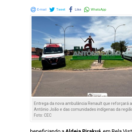
E-mail
Tweet
Like
WhatsApp
Entrega da nova ambulância Renault que reforçará 
Antônio João e das comunidades indígenas da regiã
Foto: CEC
beneficiando a
Aldeia Pirakuá
, em Bela Vist