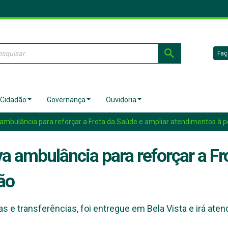
Faç
 Cidadão
Governança
Ouvidoria
ambulância para reforçar a Frota da Saúde e ampliar atendimentos à 
a ambulância para reforçar a Fr
ão
 e transferências, foi entregue em Bela Vista e irá ate