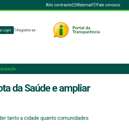
Alto contraste
Webmail
Fale conosco
|
Registre-se
a Login
população
ota da Saúde e ampliar
nder tanto a cidade quanto comunidades