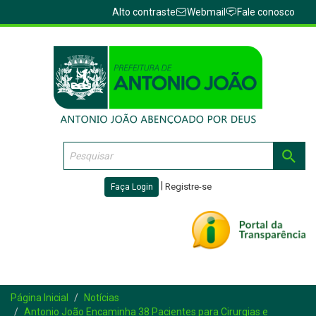
Alto contraste
Webmail
Fale conosco
|
Registre-se
Faça Login
Toggl
navig
Página Inicial
Notícias
Antonio João Encaminha 38 Pacientes para Cirurgias e