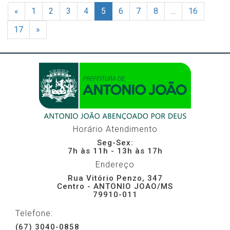
«
1
2
3
4
5
6
7
8
...
16
17
»
Horário Atendimento
Seg-Sex:
7h às 11h - 13h às 17h
Endereço
Rua Vitório Penzo, 347
Centro - ANTONIO JOAO/MS
79910-011
Telefone:
(67) 3040-0858